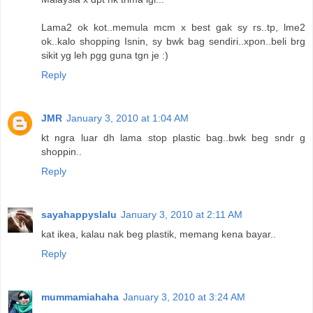
Lama2 ok kot..memula mcm x best gak sy rs..tp, lme2
ok..kalo shopping Isnin, sy bwk bag sendiri..xpon..beli brg
sikit yg leh pgg guna tgn je :)
Reply
JMR
January 3, 2010 at 1:04 AM
kt ngra luar dh lama stop plastic bag..bwk beg sndr g
shoppin..
Reply
sayahappyslalu
January 3, 2010 at 2:11 AM
kat ikea, kalau nak beg plastik, memang kena bayar..
Reply
mummamiahaha
January 3, 2010 at 3:24 AM