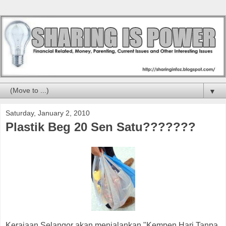
▼
Saturday, January 2, 2010
Plastik Beg 20 Sen Satu???????
Kerajaan Selangor akan menjalankan "Kempen Hari Tanpa