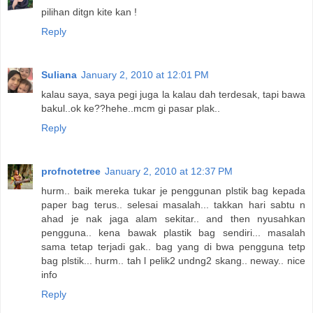
pilihan ditgn kite kan !
Reply
Suliana
January 2, 2010 at 12:01 PM
kalau saya, saya pegi juga la kalau dah terdesak, tapi bawa
bakul..ok ke??hehe..mcm gi pasar plak..
Reply
profnotetree
January 2, 2010 at 12:37 PM
hurm.. baik mereka tukar je penggunan plstik bag kepada
paper bag terus.. selesai masalah... takkan hari sabtu n
ahad je nak jaga alam sekitar.. and then nyusahkan
pengguna.. kena bawak plastik bag sendiri... masalah
sama tetap terjadi gak.. bag yang di bwa pengguna tetp
bag plstik... hurm.. tah l pelik2 undng2 skang.. neway.. nice
info
Reply