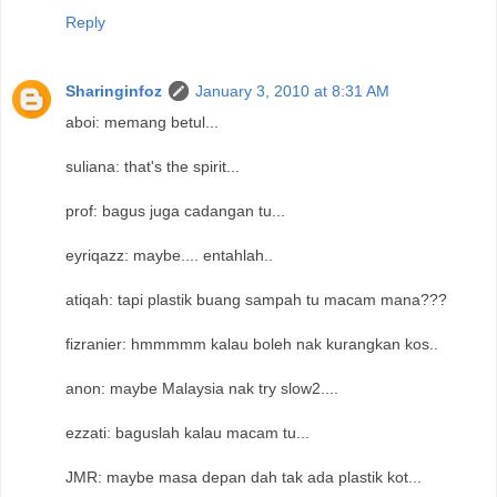
Reply
Sharinginfoz
January 3, 2010 at 8:31 AM
aboi: memang betul...
suliana: that's the spirit...
prof: bagus juga cadangan tu...
eyriqazz: maybe.... entahlah..
atiqah: tapi plastik buang sampah tu macam mana???
fizranier: hmmmmm kalau boleh nak kurangkan kos..
anon: maybe Malaysia nak try slow2....
ezzati: baguslah kalau macam tu...
JMR: maybe masa depan dah tak ada plastik kot...