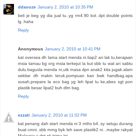
ddaooze
January 2, 2010 at 10:35 PM
beli je beg yg dia jual tu..yg rm4.90 kot..dpt double points
lg..haha
Reply
Anonymous
January 2, 2010 at 10:41 PM
kat oversea dh lama start menda ni.tiap2 ari lak tu,kerajaan
msia tamau bg org msia terkejut la kut sbb tu wat ari sabtu
dulu.bagusla menda ni,utk masa dpn anak2 kita jugak.alam
sekitar dh makin teruk.pompuan kan bwk handbag.apa
susah,prepare la eco bag yg leh lipat tu ke,abes sgt pon
plastik besar lipat2 buh dlm bag.
Reply
ezzati
January 2, 2010 at 11:02 PM
kat penang dah start menda ni 3 mths b4..sy setuju durang
buat cmni..sbb mmg byk leh save plastik2 ni...maybe rakyat
Malaysia x dpt nk trima lgi...