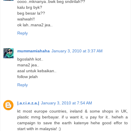
oooo..mknanya..bwk beg sndirilah??
kalu brg byk?
beg besar la??
wahwah!!
ok lah..mana2 jea..
Reply
mummamiahaha
January 3, 2010 at 3:37 AM
bgoslahh kot..
mana2 jea..
asal untuk kebaikan..
follow jelah
Reply
|.a.r.i.e.z.a.|
January 3, 2010 at 7:54 AM
kt most europe countries, ireland & some shops in UK,
plastic mmg berbayar. if u want it, u pay for it.. heheh a
campaign to save the earth katenye hehe good effor to
start with in malaysia! :)