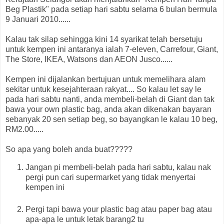
Beg Plastik" pada setiap hari sabtu selama 6 bulan bermula
9 Januari 2010......
Kalau tak silap sehingga kini 14 syarikat telah bersetuju
untuk kempen ini antaranya ialah 7-eleven, Carrefour, Giant,
The Store, IKEA, Watsons dan AEON Jusco......
Kempen ini dijalankan bertujuan untuk memelihara alam
sekitar untuk kesejahteraan rakyat.... So kalau let say le
pada hari sabtu nanti, anda membeli-belah di Giant dan tak
bawa your own plastic bag, anda akan dikenakan bayaran
sebanyak 20 sen setiap beg, so bayangkan le kalau 10 beg,
RM2.00.....
So apa yang boleh anda buat?????
Jangan pi membeli-belah pada hari sabtu, kalau nak
pergi pun cari supermarket yang tidak menyertai
kempen ini
Pergi tapi bawa your plastic bag atau paper bag atau
apa-apa le untuk letak barang2 tu