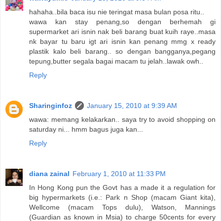
hahaha..bila baca isu nie teringat masa bulan posa ritu..
wawa kan stay penang,so dengan berhemah gi
supermarket ari isnin nak beli barang buat kuih raye..masa
nk bayar tu baru igt ari isnin kan penang mmg x ready
plastik kalo beli barang.. so dengan bangganya,pegang
tepung,butter segala bagai macam tu jelah..lawak owh..
Reply
Sharinginfoz
January 15, 2010 at 9:39 AM
wawa: memang kelakarkan.. saya try to avoid shopping on
saturday ni... hmm bagus juga kan...
Reply
diana zainal
February 1, 2010 at 11:33 PM
In Hong Kong pun the Govt has a made it a regulation for
big hypermarkets (i.e.: Park n Shop (macam Giant kita),
Wellcome (macam Tops dulu), Watson, Mannings
(Guardian as known in Msia) to charge 50cents for every