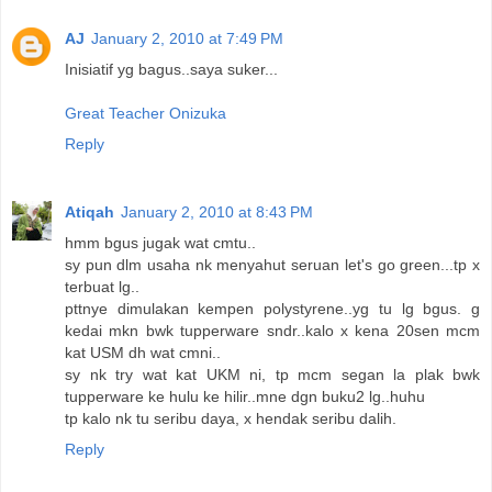
AJ
January 2, 2010 at 7:49 PM
Inisiatif yg bagus..saya suker...
Great Teacher Onizuka
Reply
Atiqah
January 2, 2010 at 8:43 PM
hmm bgus jugak wat cmtu..
sy pun dlm usaha nk menyahut seruan let's go green...tp x
terbuat lg..
pttnye dimulakan kempen polystyrene..yg tu lg bgus. g
kedai mkn bwk tupperware sndr..kalo x kena 20sen mcm
kat USM dh wat cmni..
sy nk try wat kat UKM ni, tp mcm segan la plak bwk
tupperware ke hulu ke hilir..mne dgn buku2 lg..huhu
tp kalo nk tu seribu daya, x hendak seribu dalih.
Reply