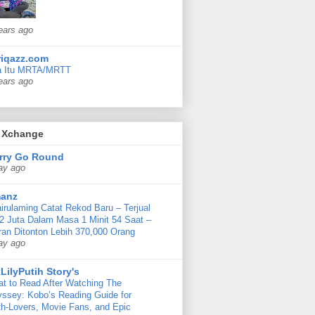
ears ago
riqazz.com
a Itu MRTA/MRTT
ears ago
 Xchange
rry Go Round
ay ago
anz
irulaming Catat Rekod Baru – Terjual
 Juta Dalam Masa 1 Minit 54 Saat –
ran Ditonton Lebih 370,000 Orang
ay ago
LilyPutih Story's
t to Read After Watching The
ssey: Kobo’s Reading Guide for
h-Lovers, Movie Fans, and Epic