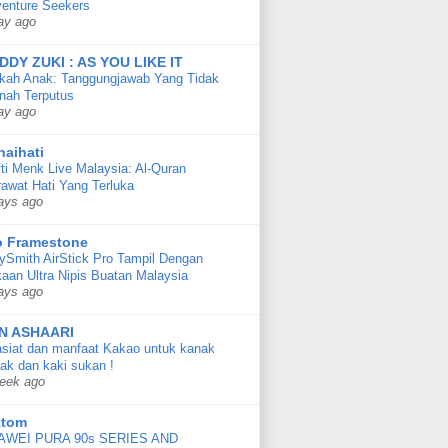
enture Seekers
ay ago
DDY ZUKI : AS YOU LIKE IT
kah Anak: Tanggungjawab Yang Tidak
nah Terputus
ay ago
naihati
ti Menk Live Malaysia: Al-Quran
awat Hati Yang Terluka
ays ago
o Framestone
ySmith AirStick Pro Tampil Dengan
aan Ultra Nipis Buatan Malaysia
ays ago
N ASHAARI
siat dan manfaat Kakao untuk kanak
ak dan kaki sukan !
eek ago
ktom
AWEI PURA 90s SERIES AND