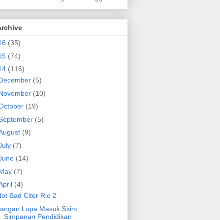
Archive
16
(35)
15
(74)
14
(116)
December
(5)
November
(10)
October
(19)
September
(5)
August
(9)
July
(7)
June
(14)
May
(7)
April
(4)
ot Bad Citer Rio 2
Jangan Lupa Masuk Skim
Simpanan Pendidikan