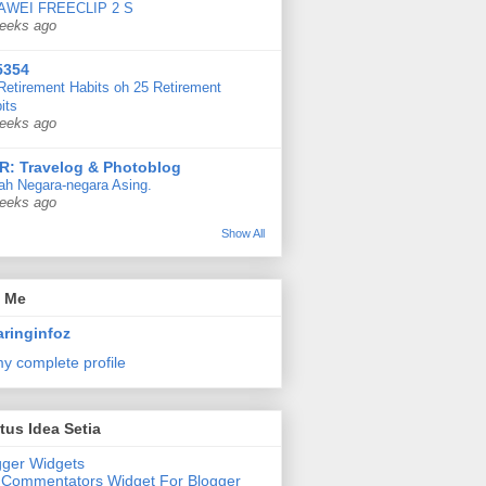
AWEI FREECLIP 2 S
eeks ago
5354
Retirement Habits oh 25 Retirement
its
eeks ago
R: Travelog & Photoblog
ah Negara-negara Asing.
eeks ago
Show All
 Me
ringinfoz
y complete profile
tus Idea Setia