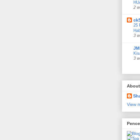
HU
2 w
ck
25 
Hab
3 w
JM
Kis
3 w
About
Sha
View m
Pence