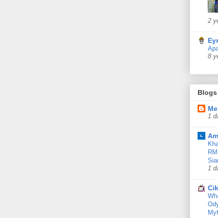
2 y
Ey
Ap
8 y
Blogs
Me
1 d
Am
Kha
RM2
Sia
1 d
Cik
Wha
Ody
Myt