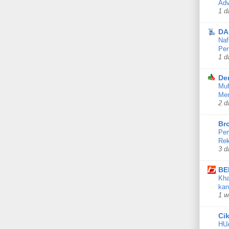
Adv
1 d
DA
Naf
Per
1 d
De
Muf
Mer
2 d
Br
Per
Rek
3 d
BE
Kha
kan
1 w
Ci
HU