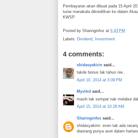
Pembayaran akan dibuat pada 15 April 2
tunai manakala dikreditkan ke dalam Ak
KWSP.
Posted by
Sharinginfoz
at
5:43 PM
Labels:
Dividend
,
Investment
4 comments:
shidasyakirin
said...
takde bonus lak tahun nie..
April 10, 2014 at 3:09 PM
Myvitrd
said...
masih tak sempat nak melabur dal
April 15, 2014 at 10:28 AM
Sharinginfoz
said...
shidasyakirin: even tak ada rasa
diaorang punya aset dalam hartan